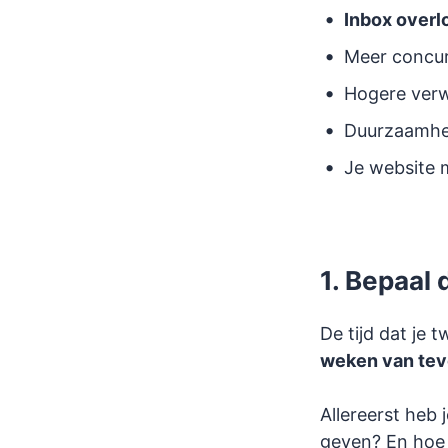
Inbox overl
Meer concur
Hogere verw
Duurzaamhei
Je website 
1. Bepaal 
De tijd dat je 
weken van tev
Allereerst heb 
geven? En hoe 