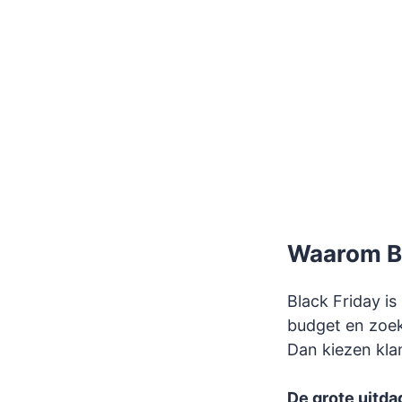
Waarom Bla
Black Friday i
budget en zoek
Dan kiezen klan
De grote uitda