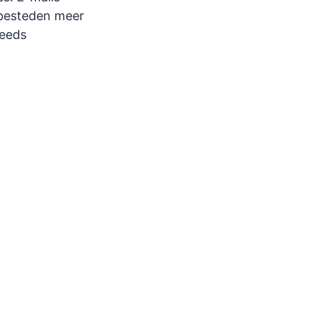
 besteden meer
teeds