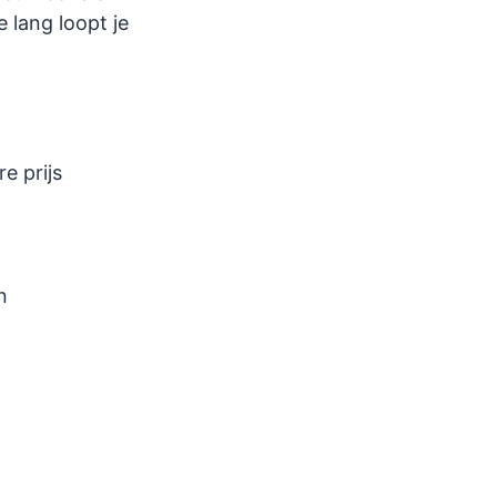
 lang loopt je
e prijs
n