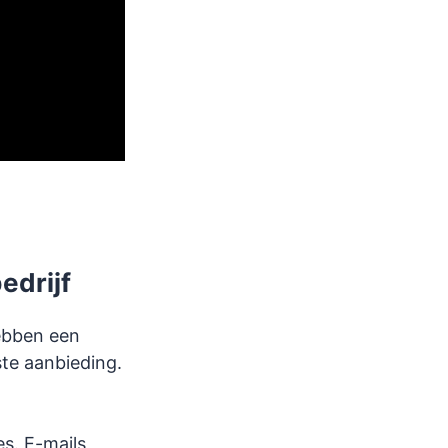
edrijf
hebben een
ste aanbieding.
s. E-mails