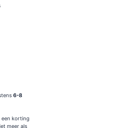
s
nstens
6-8
e een korting
et meer als