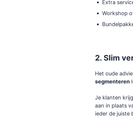
Extra servic
Workshop of
Bundelpakke
2. Slim v
Het oude advies
segmenteren
l
Je klanten krij
aan in plaats v
ieder de juist