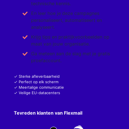
technische kennis.
En leer hoe je deze campagnes
personaliseert, automatiseert en
analyseert.
Krijg tips en praktijkvoorbeelden op
maat van jouw organisatie.
Ga meteen aan de slag met je gratis
proefaccount.
Sterke afleverbaarheid
Perfect op elk scherm
Meertalige communicatie
Veilige EU-datacenters
Tevreden klanten van Flexmail