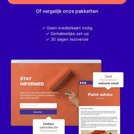
Of vergelijk onze pakketten
Geen kredietkaart nodig
Gemakkelijke set-up
30 dagen testversie