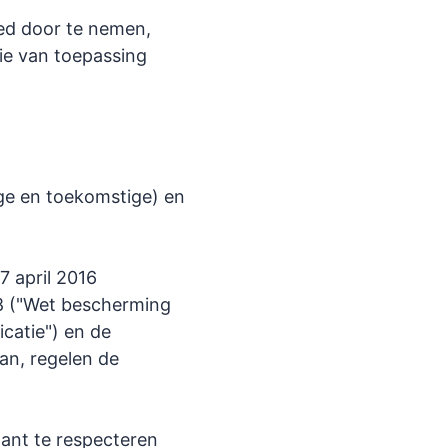
oed door te nemen,
e van toepassing
ige en toekomstige) en
 april 2016
8 ("Wet bescherming
catie") en de
an, regelen de
lant te respecteren