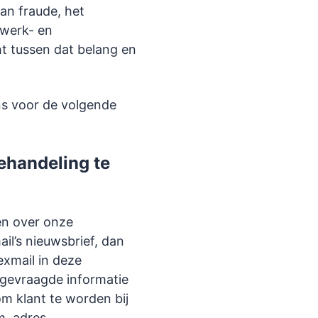
an fraude, het
twerk- en
ht tussen dat belang en
ns voor de volgende
ehandeling te
en over onze
il’s nieuwsbrief, dan
exmail in deze
 gevraagde informatie
 om klant te worden bij
, adres,