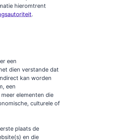
matie hieromtrent
sautoriteit
.
er een
 met dien verstande dat
 indirect kan worden
m, een
of meer elementen die
onomische, culturele of
erste plaats de
bsite(s) en die