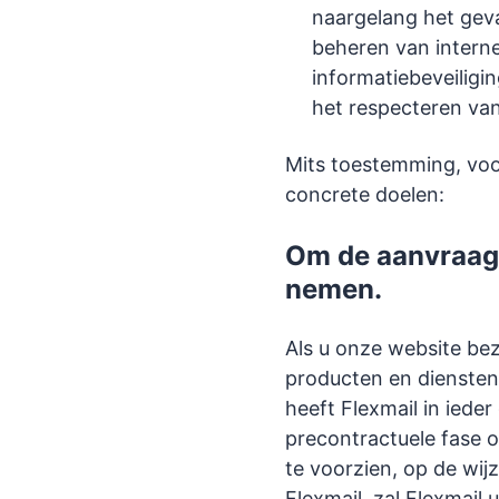
naargelang het geva
beheren van intern
informatiebeveiligi
het respecteren van
Mits toestemming, voo
concrete doelen:
Om de aanvraag 
nemen.
Als u onze website be
producten en diensten 
heeft Flexmail in iede
precontractuele fase o
te voorzien, op de wijz
Flexmail, zal Flexmai