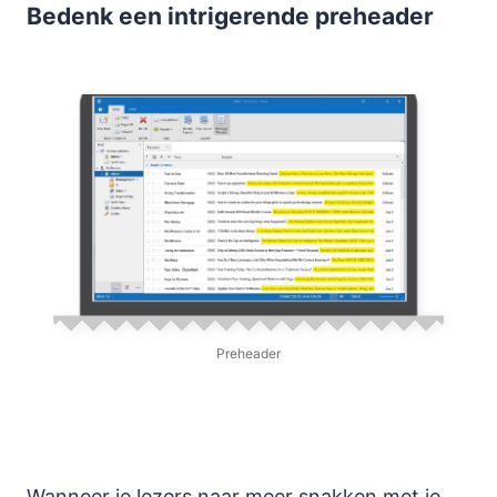
Bedenk een intrigerende preheader
Preheader
Wanneer je lezers naar meer snakken met je