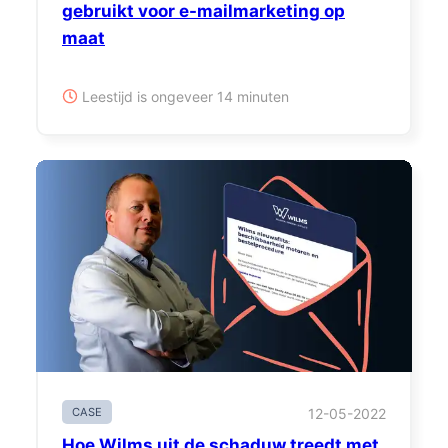
gebruikt voor e-mailmarketing op
maat
Leestijd is ongeveer 14 minuten
CASE
12-05-2022
Hoe Wilms uit de schaduw treedt met