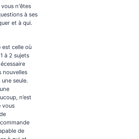
 vous n'êtes
questions à ses
er et à qui.
 est celle où
1 à 2 sujets
 nécessaire
s nouvelles
 une seule.
 une
ucoup, n’est
e vous
de
 recommande
apable de