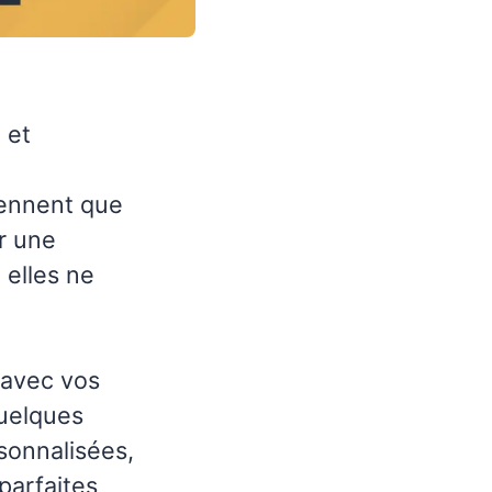
 et
ennent que
er une
 elles ne
 avec vos
quelques
sonnalisées,
parfaites