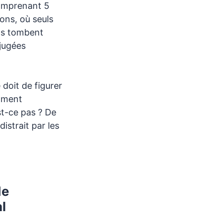
comprenant 5
ons, où seuls
bas tombent
 jugées
 doit de figurer
amment
st-ce pas ? De
istrait par les
de
l