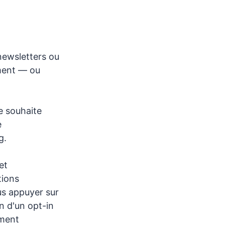
newsletters ou
ement — ou
e souhaite
e
g.
et
tions
us appuyer sur
n d'un opt-in
ement