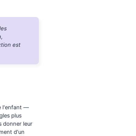
les
n,
tion est
e l'enfant —
gles plus
s donner leur
ment d'un