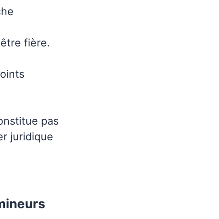
che
tre fière.
oints
onstitue pas
r juridique
 mineurs