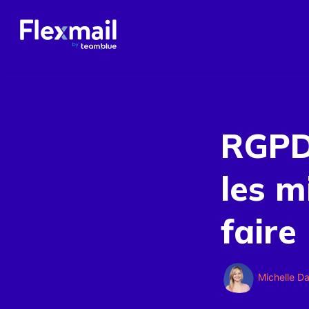
RGPD
les m
faire
Michelle D