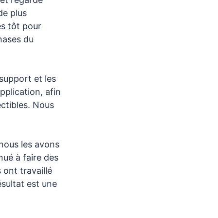
de plus
és tôt pour
phases du
support et les
pplication, afin
ectibles. Nous
 nous les avons
nué à faire des
 ont travaillé
ésultat est une