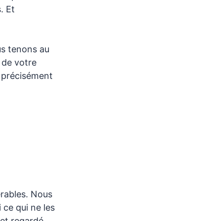
. Et
us tenons au
 de votre
s précisément
rables. Nous
 ce qui ne les
 et regardé