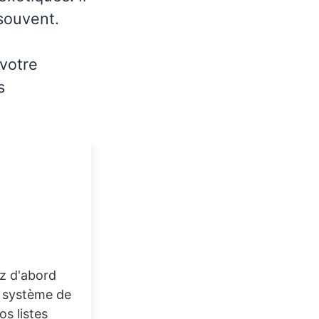
 souvent.
votre
s
ez d'abord
u système de
os listes