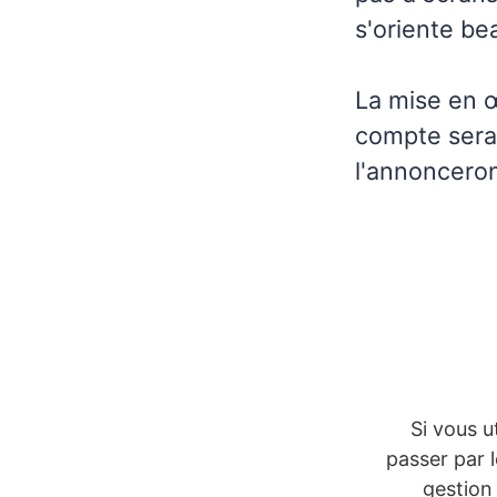
s'oriente be
La mise en œ
compte sera 
l'annoncero
Si vous u
passer par 
gestion 