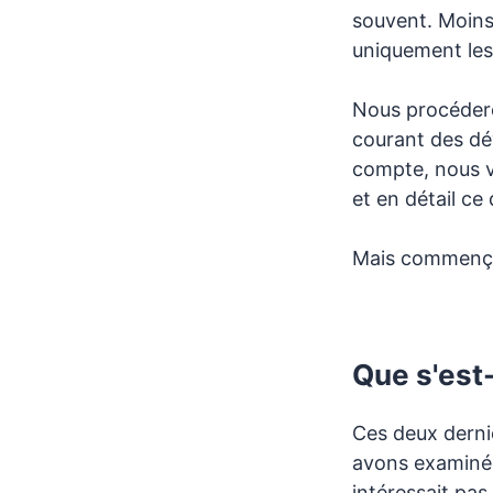
souvent. Moins
uniquement les
Nous procédero
courant des dé
compte, nous v
et en détail c
Mais commenç
Que s'est-
Ces deux derni
avons examiné l
intéressait pas