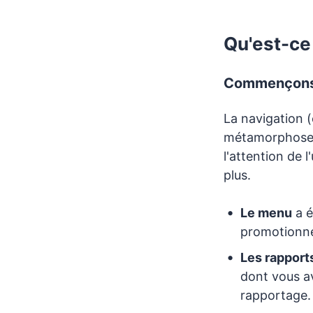
Qu'est-ce
Commençons p
La navigation (
métamorphose. 
l'attention de l
plus.
Le menu
a é
promotionnel
Les rapport
dont vous av
rapportage.