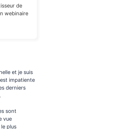
isseur de
n webinaire
lle et je suis
 est impatiente
es derniers
.
es sont
e vue
le plus