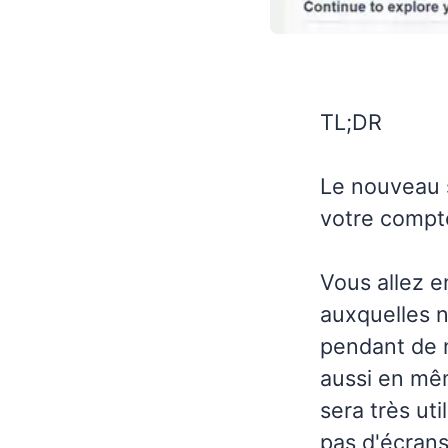
TL;DR
Le nouveau s
votre compte
Vous allez en
auxquelles n
pendant de 
aussi en mê
sera très ut
pas d'écrans