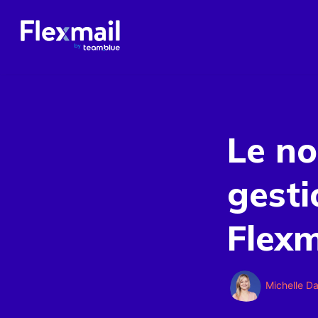
Le n
gesti
Flexm
Michelle D