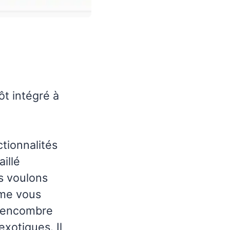
t intégré à
ctionnalités
illé
s voulons
ème vous
us encombre
xotiques. Il